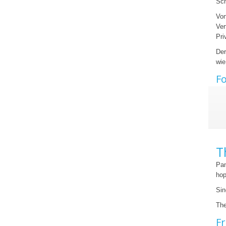
Sch
Von
Ver
Pri
Der
wie
Fo
T
Pan
hop
Sin
The
Fr