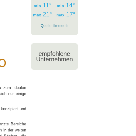
11°
14°
min
min
21°
17°
max
max
Quelle:
ilmeteo.it
empfohlene
o
Unternehmen
b zum idealen
sich nur einige
konzipiert und
anzte Bereiche
h in der weiten