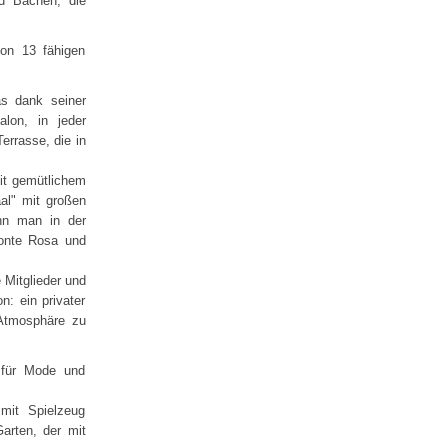
nd Bächen, die
on 13 fähigen
as dank seiner
lon, in jeder
errasse, die in
it gemütlichem
aal" mit großen
nn man in der
onte Rosa und
 Mitglieder und
: ein privater
 Atmosphäre zu
 für Mode und
mit Spielzeug
Garten, der mit