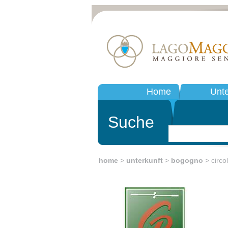
Home
Unte
Suche
home
>
unterkunft
>
bogogno
> circo