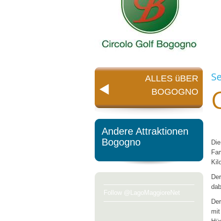
S
ALLES üBER
BOGOGNO
Andere Attraktionen
Bogogno
Die
Fam
Kil
Der
dab
Follow @LagoMaggioreNet
De
mit