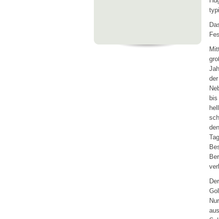
Hüg
typ
Da
Fes
Mit
gro
Jah
der
Neb
bis
hel
sch
den
Tag
Bes
Ber
ver
Der
Gol
Nu
aus