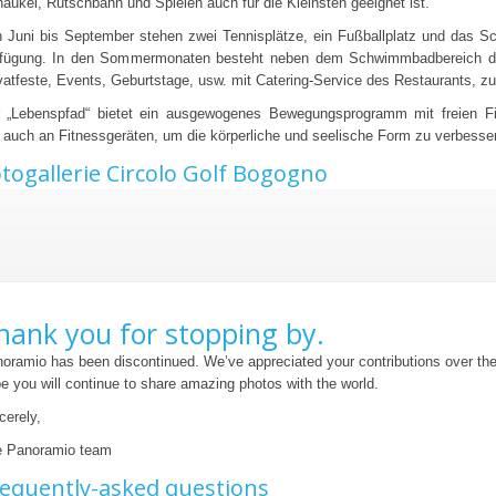
aukel, Rutschbahn und Spielen auch für die Kleinsten geeignet ist.
 Juni bis September stehen zwei Tennisplätze, ein Fußballplatz und das 
fügung. In den Sommermonaten besteht neben dem Schwimmbadbereich die
vatfeste, Events, Geburtstage, usw. mit Catering-Service des Restaurants, zu
 „Lebenspfad“ bietet ein ausgewogenes Bewegungsprogramm mit freien F
 auch an Fitnessgeräten, um die körperliche und seelische Form zu verbesse
togallerie Circolo Golf Bogogno
hank you for stopping by.
oramio has been discontinued. We’ve appreciated your contributions over th
e you will continue to share amazing photos with the world.
cerely,
 Panoramio team
equently-asked questions