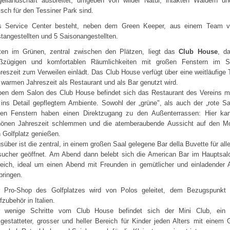
ellandschaft ausbreitet, umgeben von wilder Natur, intakten Wäldern u
isch für den Tessiner Park sind.
s Service Center besteht, neben dem Green Keeper, aus einem Team v
tangestellten und 5 Saisonangestellten.
ten im Grünen, zentral zwischen den Plätzen, liegt das
Club House
, d
ßzügigen und komfortablen Räumlichkeiten mit großen Fenstern im Sa
reszeit zum Verweilen einlädt. Das Club House verfügt über eine weitläufige T
 warmen Jahreszeit als Restaurant und als Bar genutzt wird.
en dem Salon des Club House befindet sich das Restaurant des Vereins m
 ins Detail gepflegtem Ambiente. Sowohl der „grüne", als auch der „rote S
len Fenstern haben einen Direktzugang zu den Außenterrassen: Hier ka
önen Jahreszeit schlemmen und die atemberaubende Aussicht auf den M
 Golfplatz genießen.
süber ist die zentral, in einem großen Saal gelegene Bar della Buvette für alle
ucher geöffnet. Am Abend dann belebt sich die American Bar im Hauptsalon
eich, ideal um einen Abend mit Freunden in gemütlicher und einladender
bringen.
 Pro-Shop des Golfplatzes wird von Polos geleitet, dem Bezugspunkt
fzubehör in Italien.
r wenige Schritte vom Club House befindet sich der Mini Club, ein 
gestatteter, grosser und heller Bereich für Kinder jeden Alters mit einem 