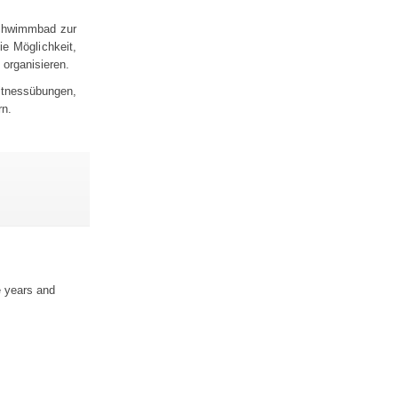
Schwimmbad zur
 Möglichkeit,
 organisieren.
itnessübungen,
rn.
e years and