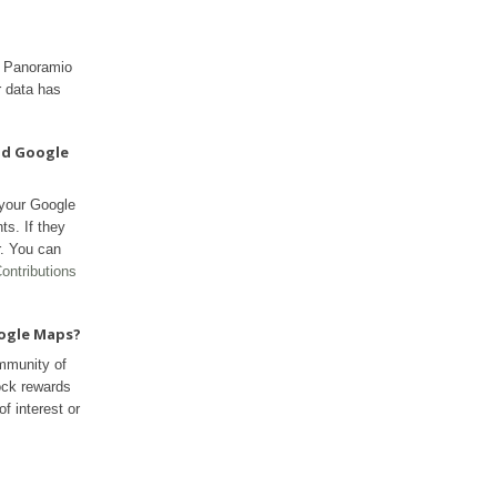
ur Panoramio
r data has
nd Google
 your Google
ts. If they
r. You can
ontributions
oogle Maps?
mmunity of
ock rewards
f interest or