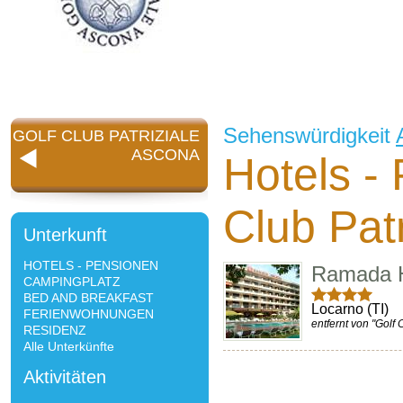
Sehenswürdigkeit
GOLF CLUB PATRIZIALE
ASCONA
Hotels -
Club Pat
Unterkunft
HOTELS - PENSIONEN
Ramada H
CAMPINGPLATZ
BED AND BREAKFAST
Locarno (TI)
FERIENWOHNUNGEN
entfernt von "Golf 
RESIDENZ
Alle Unterkünfte
Aktivitäten