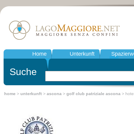
Home
Unterkunft
Spazierw
Suche
home
>
unterkunft
>
ascona
>
golf club patriziale ascona
> hote