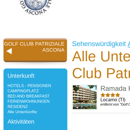
Sehenswürdigkeit
GOLF CLUB PATRIZIALE
ASCONA
Alle Unte
Club Pat
Unterkunft
HOTELS - PENSIONEN
Ramada H
CAMPINGPLATZ
BED AND BREAKFAST
Locarno (TI)
FERIENWOHNUNGEN
entfernt von "Golf 
RESIDENZ
Alle Unterkünfte
Aktivitäten