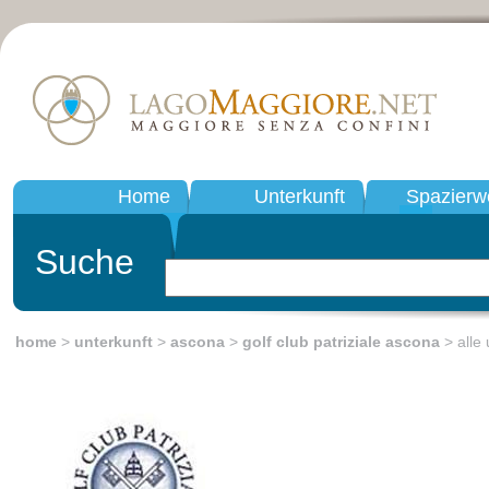
Home
Unterkunft
Spazierw
Suche
home
>
unterkunft
>
ascona
>
golf club patriziale ascona
> alle 