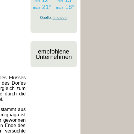
12°
15°
min
min
21°
18°
max
max
Quelle:
ilmeteo.it
empfohlene
Unternehmen
des Flusses
r des Dorfes
ergleich zum
e durch die
t.
, stammt aus
rmignaga ist
no gewonnen
gen Ende des
r versuchte