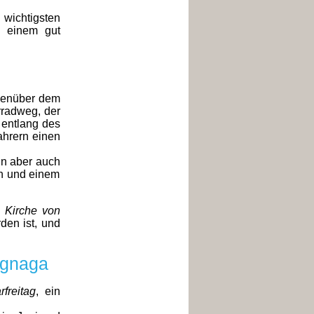
wichtigsten
u einem gut
egenüber dem
rradweg, der
entlang des
ahrern einen
nn aber auch
en und einem
e
Kirche von
den ist, und
ignaga
rfreitag
, ein