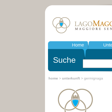
Home
Unte
Suche
home
>
unterkunft
> germignaga