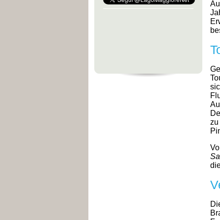
Au
Ja
Er
be
T
Ge
To
si
Fl
Au
De
zu
Pi
Vo
Sa
di
V
Di
Br