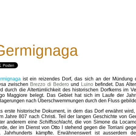
Germignaga
rmignaga
ist ein reizendes Dorf, das sich an der Mündung 
esa
zwischen
Brezzo di Bedero
und
Luino
befindet. Das Alte
rd durch die Altertümlichkeit des historischen Dorfkerns im V
go Maggiore belegt. Das Gebiet hat sich im Laufe der Jahr
lagerungen nach Überschwemmungen durch den Fluss gebilde
s erste historische Dokument, in dem das Dorf erwähnt wird
m Jahre 807 nach Christi. Teil der langen Geschichte von Ge
ter anderem eine
Schiffsschlacht
, die von Simone da Locar
rde, der im Dienst von Otto I stehend gegen die Torriani ge
. Jahrhunderts kämpfte. Erwähnenswert ist ausserdem de