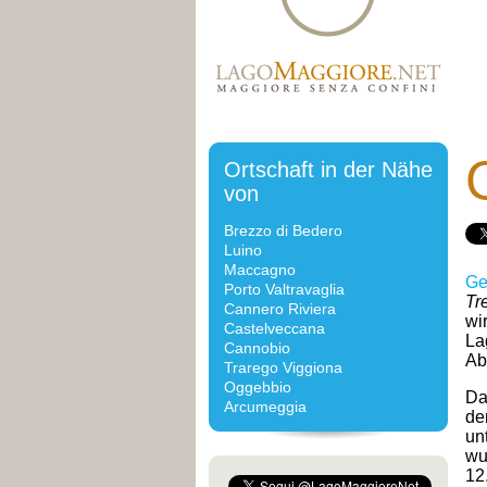
Ortschaft in der Nähe
von
Brezzo di Bedero
Luino
Maccagno
Ge
Porto Valtravaglia
Tr
Cannero Riviera
wi
Castelveccana
La
Cannobio
Ab
Trarego Viggiona
Oggebbio
Da
Arcumeggia
de
un
wu
12