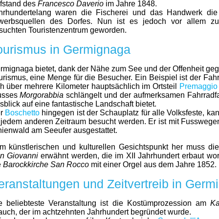
fstand des
Francesco Daverio
im Jahre 1848.
hrhundertelang waren die Fischerei und das Handwerk die 
werbsquellen des Dorfes. Nun ist es jedoch vor allem z
suchten Touristenzentrum geworden.
ourismus in Germignaga
rmignaga bietet, dank der Nähe zum See und der Offenheit g
urismus, eine Menge für die Besucher. Ein Beispiel ist der Fah
ch über mehrere Kilometer hauptsächlich im Ortsteil
Premaggio
usses
Morgorabbia
schlängelt und der aufmerksamen Fahrradf
sblick auf eine fantastische Landschaft bietet.
r
Boschetto
hingegen ist der Schauplatz für alle Volksfeste, ka
 jedem anderen Zeitraum besucht werden. Er ist mit Fussweg
nienwald am Seeufer ausgestattet.
m künstlerischen und kulturellen Gesichtspunkt her muss di
n Giovanni
erwähnt werden, die im XII Jahrhundert erbaut wor
e
Barockkirche San Rocco
mit einer Orgel aus dem Jahre 1852.
eranstaltungen und Zeitvertreib in Germ
e beliebteste Veranstaltung ist die Kostümprozession am
Ka
auch, der im achtzehnten Jahrhundert begründet wurde.