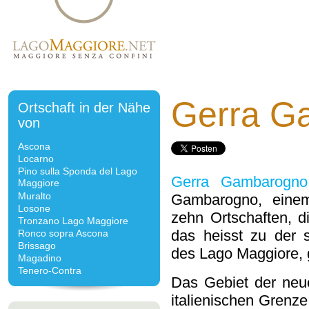
Gerra G
Ortschaft in der Nähe
von
Ascona
Locarno
Pino sulla Sponda del Lago
Gerra Gambarogno
Maggiore
Muralto
Gambarogno, eine
Losone
zehn Ortschaften, d
Tronzano Lago Maggiore
das heisst zu der 
Ronco sopra Ascona
Brissago
des Lago Maggiore, 
Magadino
Tenero-Contra
Das Gebiet der neu
italienischen Grenze