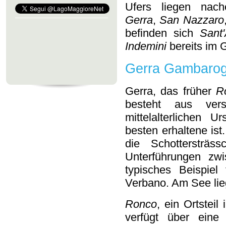
Ufers liegen nac
Gerra
,
San Nazzaro
befinden sich
Sant
Indemini
bereits im G
Gerra Gambaro
Gerra, das früher
R
besteht aus vers
mittelalterlichen 
besten erhaltene ist
die Schottersträs
Unterführungen zw
typisches Beispiel 
Verbano. Am See lie
Ronco
, ein Ortstei
verfügt über eine 