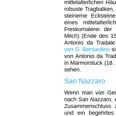
mittelalterlichen Hä
robuste Tragbalken
steinerne Eckstein
eines mittelalterl
Freskomalerei der
Milch) (Ende des 15
Antonio da Tradat
von S. Bernardino
si
von Antonio da Trad
in Marmorstuck (18. J
sehen.
San Nazzaro
Wenn man von Gerr
nach
San Nazzaro
,
Zusammenschluss 
und ein begehrtes 