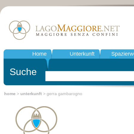
Home
Unterkunft
Spazierw
Suche
home
>
unterkunft
> gerra gambarogno