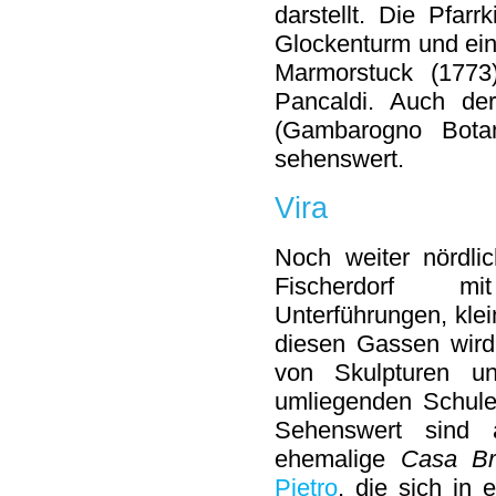
darstellt. Die Pfarr
Glockenturm und ein
Marmorstuck (177
Pancaldi. Auch d
(Gambarogno Bota
sehenswert.
Vira
Noch weiter nördli
Fischerdorf mi
Unterführungen, kle
diesen Gassen wird d
von Skulpturen u
umliegenden Schulen
Sehenswert sind
ehemalige
Casa Br
Pietro
, die sich in 