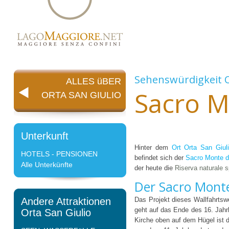
Sehenswürdigkeit
ALLES üBER
Sacro M
ORTA SAN GIULIO
Unterkunft
Hinter dem
Ort Orta San Giul
HOTELS - PENSIONEN
befindet sich der
Sacro Monte d
Alle Unterkünfte
der heute die
Riserva naturale 
Der Sacro Monte
Andere Attraktionen
Das Projekt dieses Wallfahrts
geht auf das Ende des 16. Jahr
Orta San Giulio
Kirche oben auf dem Hügel ist