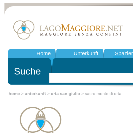
Home
Unterkunft
Spazie
Suche
home
>
unterkunft
>
orta san giulio
> sacro monte di orta