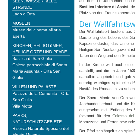
SEEN, WASSERFäLLE,
aus dem 11. Jahrhundert und m
Basilica
Inferiore di Assisi
, d
STRäNDE
Platz von den Franziskanermön
Lago d'Orta
Der Wallfahrtsw
MUSEEN
Museo del cinema all'aria
Der Wallfahrtsort besteht aus 
aperta
Darstellung des Lebens des Sa
Kapuzinerkloster, das an eine
KIRCHEN, HEILIGTüMER,
Heiligen San Nicolao geweiht i
HEILIGE ORTE UND PFADE
Taten den Weg und den Scheite
Basilica di San Giulio
Chiesa parrocchiale di Santa
In der Kirche wird auch eine 
darstellt, und die im Jahre 15
Maria Assunta - Orta San
daraufhin angebetet und gab v
Giulio
derartig wichtiges spirituelles
VILLEN UND PALäSTE
Navità des Procaccini zu sehe
Palazzo della Comunità - Orta
Der Sacro Monte von Orta wur
San Giulio
Jahrhundert erbaut, und die K
Villa Motta
ausgeschmückt. Entlang des 
PARKS,
(bekannt für den
Colosso del
NATURSCHUTZGEBIETE
Morazzone und Ferrari bewunde
Riserva Naturale Speciale del
Der Pfad schlängelt sich spiral
Monte Mesma