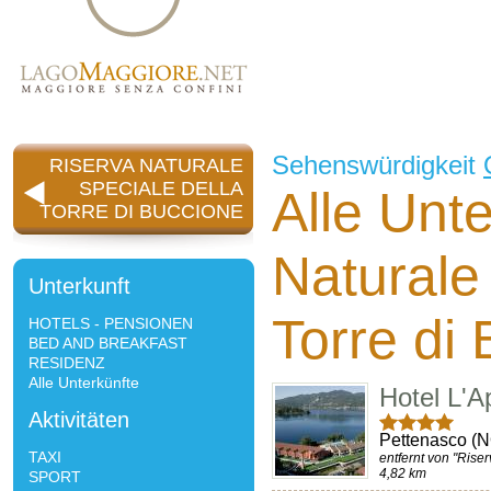
Sehenswürdigkeit
RISERVA NATURALE
SPECIALE DELLA
Alle Unt
TORRE DI BUCCIONE
Naturale
Unterkunft
Torre di
HOTELS - PENSIONEN
BED AND BREAKFAST
RESIDENZ
Alle Unterkünfte
Hotel L'A
Aktivitäten
Pettenasco (
TAXI
entfernt von "Rise
4,82 km
SPORT