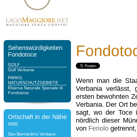
Fondoto
Sehenswürdigkeiten
Fondotoce
GOLF
Golf Verbania
PARKS,
Wenn man die Staat
NATURSCHUTZGEBIETE
Verbania verlässt
Riserva Naturale Speciale di
Fondotoce
ersten bewohnten Z
Verbania. Der Ort be
sagt, wo der Toce 
Ortschaft in der Nähe
nördlich dieser Mün
von
von
Feriolo
getrennt,
San Bernardino Verbano