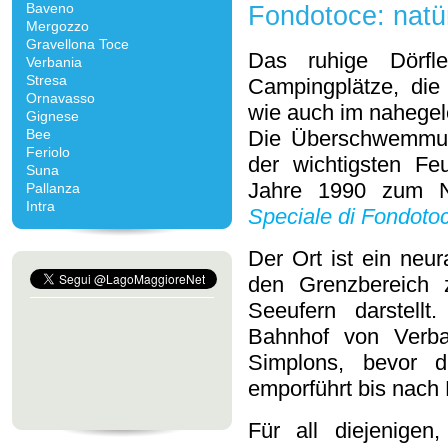
Baveno
Fondotoce: natü
Mergozzo
Gravellona Toce
Das ruhige Dörfl
Verbania
Stresa
Campingplätze, die
Ornavasso
wie auch im nahegel
Gignese
Bee
Die Überschwemmun
Feriolo
der wichtigsten Fe
Suna
Jahre 1990 zum N
Pallanza
Intra
Speciale di Fondoto
Der Ort ist ein neu
den Grenzbereich 
Seeufern darstellt
Bahnhof von Verba
Simplons, bevor 
emporführt bis nach
Für all diejenige