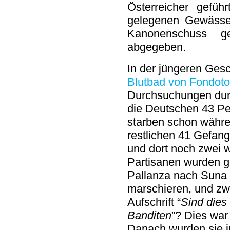
Österreicher gefü
gelegenen Gewässe
Kanonenschuss ge
abgegeben.
In der jüngeren Gesc
Blutbad von Fondot
Durchsuchungen du
die Deutschen 43 P
starben schon währe
restlichen 41 Gefan
und dort noch zwei 
Partisanen wurden g
Pallanza nach Suna 
marschieren, und zw
Aufschrift “
Sind dies 
Banditen
”? Dies war
Danach wurden sie i