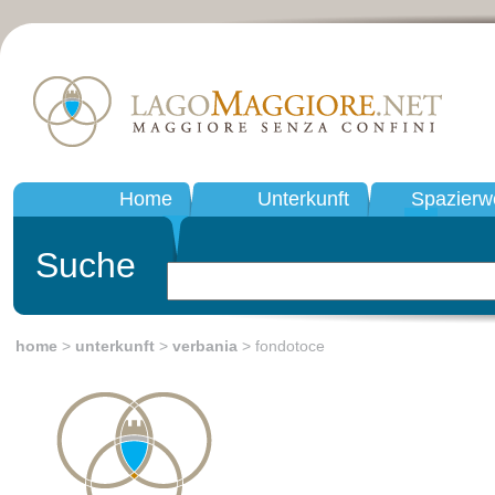
Home
Unterkunft
Spazierw
Suche
home
>
unterkunft
>
verbania
> fondotoce