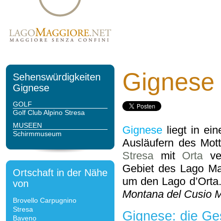
Gignese
Sehenswürdigkeiten
Gignese
GOLF
Golf Club Alpino Stresa
MUSEEN
Gignese
liegt in ein
Schirmmuseum
Ausläufern des Mott
Stresa
mit
Orta
ver
Gebiet des Lago Ma
Ortschaft in der Nähe
um den Lago d’Orta
von
Montana del Cusio M
Brovello Carpugnino
Stresa
Gignese: die Ge
Baveno