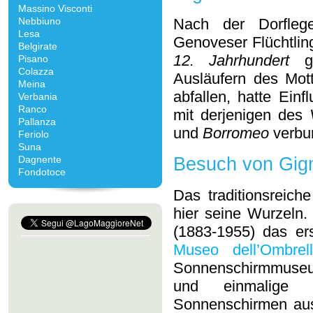
Massino Visconti
Nebbiuno
Nach der Dorfle
Lesa
Genoveser Flüchtli
Belgirate
12. Jahrhundert
ge
Pisano
Colazza
Ausläufern des Mot
Meina
abfallen, hatte Einf
Verbania
Ranco
mit derjenigen des
Pallanza
und
Borromeo
verbun
Feriolo
Suna
Dagnente
Besuch von Gig
Fondotoce
Das traditionsreic
hier seine Wurzeln
(1883-1955) das er
Museo dell’Ombrel
Sonnenschirmmuseum
und einmalige
Sonnenschirmen au