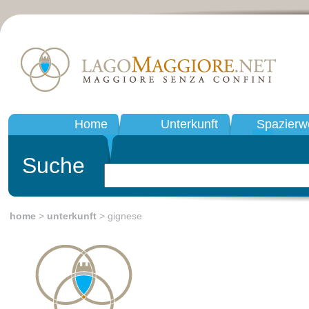
Home
Unterkunft
Spazierw
Suche
home
>
unterkunft
> gignese