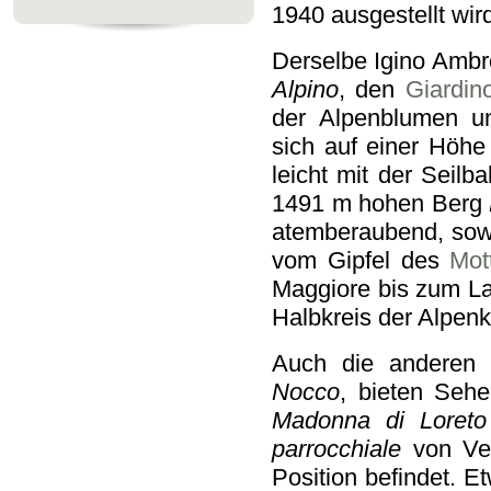
1940 ausgestellt wir
Derselbe Igino Ambro
Alpino
, den
Giardino
der Alpenblumen un
sich auf einer Höhe
leicht mit der Seilb
1491 m hohen Berg
atemberaubend, sow
vom Gipfel des
Mot
Maggiore bis zum La
Halbkreis der Alpenk
Auch die anderen 
Nocco
, bieten Seh
Madonna di Loreto
parrocchiale
von Vez
Position befindet. 