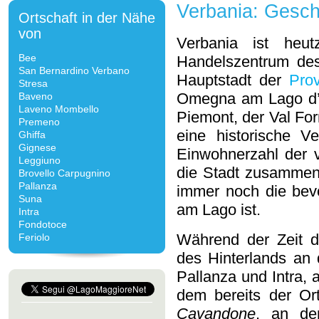
Verbania: Geschi
Ortschaft in der Nähe
von
Verbania ist heut
Bee
Handelszentrum des
San Bernardino Verbano
Hauptstadt der
Pro
Stresa
Omegna am Lago d’Or
Baveno
Laveno Mombello
Piemont, der Val For
Premeno
eine historische Ve
Ghiffa
Gignese
Einwohnerzahl der 
Leggiuno
die Stadt zusammens
Brovello Carpugnino
Pallanza
immer noch die bevö
Suna
am Lago ist.
Intra
Fondotoce
Während der Zeit d
Feriolo
des Hinterlands an 
Pallanza und Intra, 
dem bereits der Ort
Cavandone
, an de