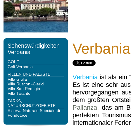
Verbania
Sehenswürdigkeiten
Verbania
GOLF
Golf Verbania
VILLEN UND PALäSTE
Verbania
ist als ein
Villa Giulia
Es ist eine sehr a
Villa Rusconi-Clerici
Villa San Remigio
hervorgegangen a
Villa Taranto
dem größten Ortste
PARKS,
NATURSCHUTZGEBIETE
Pallanza
, das am Bo
Riserva Naturale Speciale di
perfekten Tourismus
Fondotoce
internationaler Feri