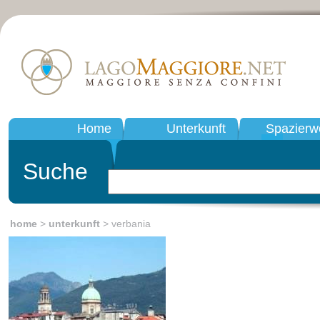
Home
Unterkunft
Spazierw
Suche
home
>
unterkunft
> verbania