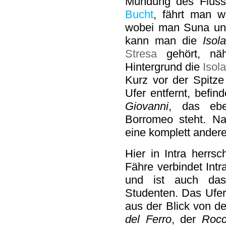
Mündung des Fluss
Bucht
, fährt man w
wobei man Suna und
kann man die
Isol
Stresa
gehört, näh
Hintergrund die
Isola
Kurz vor der Spitz
Ufer entfernt, befin
Giovanni
, das ebe
Borromeo steht. N
eine komplett ander
Hier in Intra herrs
Fähre verbindet Intr
und ist auch das
Studenten. Das Ufer
aus der Blick von d
del Ferro
, der
Rocc